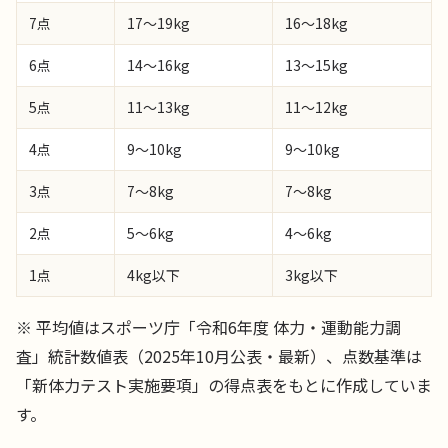
7点
17〜19kg
16〜18kg
6点
14〜16kg
13〜15kg
5点
11〜13kg
11〜12kg
4点
9〜10kg
9〜10kg
3点
7〜8kg
7〜8kg
2点
5〜6kg
4〜6kg
1点
4kg以下
3kg以下
※ 平均値はスポーツ庁「令和6年度 体力・運動能力調
査」統計数値表（2025年10月公表・最新）、点数基準は
「新体力テスト実施要項」の得点表をもとに作成していま
す。