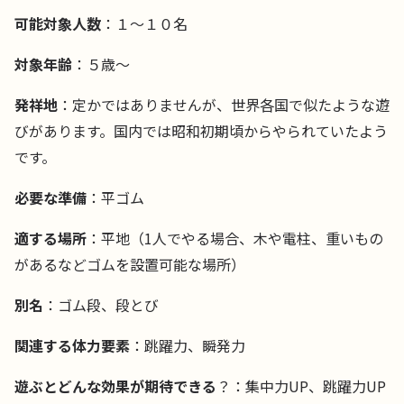
可能対象人数
：１〜１０名
対象年齢
：５歳〜
発祥地
：定かではありませんが、世界各国で似たような遊
びがあります。国内では昭和初期頃からやられていたよう
です。
必要な準備
：平ゴム
適する場所
：平地（1人でやる場合、木や電柱、重いもの
があるなどゴムを設置可能な場所）
別名
：ゴム段、段とび
関連する体力要素
：跳躍力、瞬発力
遊ぶとどんな効果が期待できる
？：集中力UP、跳躍力UP