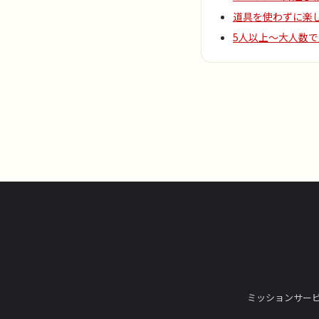
道具を使わずに楽し
5人以上〜大人数で
ミッション
サー