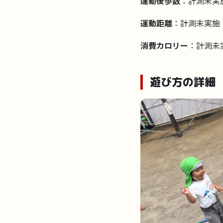
運動後歩数
：計測未実
運動距離
：計測未実施
消費カロリー
：計測未
遊び方の詳細