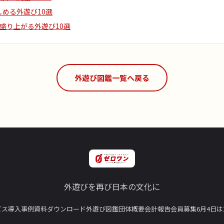
める外遊び10選
盛り上がる外遊び10選
外遊び図鑑一覧へ戻る
外遊びを再び日本の文化に
ビス
導入事例
資料ダウンロード
外遊び図鑑
団体概要
会計報告
会員募集
6月4日