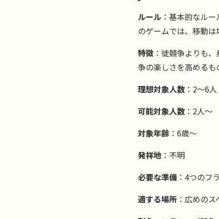
ルール
：基本的なルー
のゲームでは、移動は
特徴
：徒競争よりも、
争の楽しさを高めるも
理想対象人数
：2～6人
可能対象人数
：2人～
対象年齢
：6歳～
発祥地
：不明
必要な準備
：4つのフ
適する場所
：広めのス