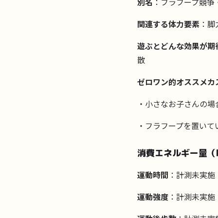
別名
：フラフープ競争
関連する体力要素
：脚
遊ぶとどんな効果が期
散
ゼロワン的オススメカ
・小さなお子さんの場
・フラフープを置いて
消費エネルギー量（k
運動時間
：計測未実施
運動強度
：計測未実施