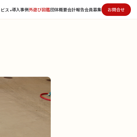
導入事例
外遊び図鑑
団体概要
会計報告
会員募集
お問合せ
ービス
▾