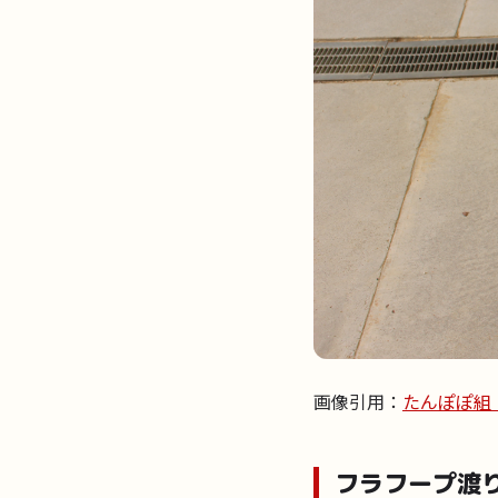
画像引用：
たんぽぽ組
フラフープ渡