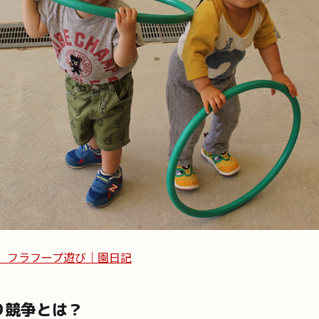
 フラフープ遊び｜園日記
り競争とは？