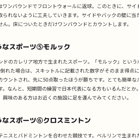
はワンバウンドでフロントウォールに返球。このときに、サイ
取られないように工夫していきます。サイドやバックの壁に当
せん。床についたときだけワンバウンドとカウントします。
うなスポーツ⑤モルック
ンドのカレリア地方で生まれたスポーツ。「モルック」という
本倒れた場合は、スキットルに記載された数字がそのまま得点
カウントされ、先に50点取ったほうが勝ちです。とても簡単な
す。なんと、短期間の練習で日本代表になる方もいるんだとか
、興味のある方はお近くの施設に足を運んでみてください。
うなスポーツ⑥クロスミントン
テニスとバドミントンを合わせた競技です。ベルリンで生まれ