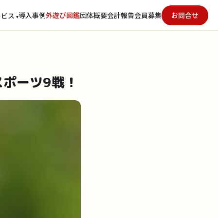
導入事例
外遊び図鑑
団体概要
会計報告
会員募集
お問合せ
ービス
▾
ポーツ9戦！