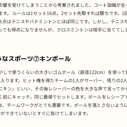
影響を受けてしまうことから考案されました。コート設備が全
す。 ルールは1セット16点。2セット先取すれば勝ちです。
失点はテニスやバドミントンとほぼ同じです。しかし、テニス
っても得点になりませんが、クロスミントンは相手に当ててし
うなスポーツ⑦キンボール
しで使うくらいの大きいゴムボール（直径122cm）を使って
に入ります。ヒット権を得たチームの1人がサーバー、残りの2
ニキン」といい、その後レシーバーの色を大きな声で言ってか
く前にキャッチ。同じ要領でヒットします。ボールをレシーブ
は、チームワークがとても重要です。ボールを落とさないよう
一ができていないとすぐに負けてしまいます。